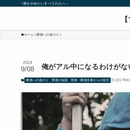
~酒をやめたいすべての人へ～
【
ホーム
断酒への道のり
2024
俺がアル中になるわけがな
9/08
2017年8
断酒への道のり
禁酒の知識
禁酒・断酒先輩からの提言