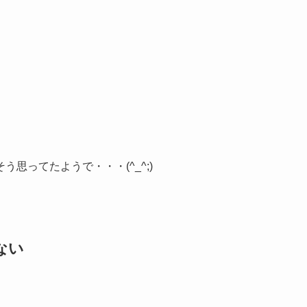
思ってたようで・・・(^_^;)
ない