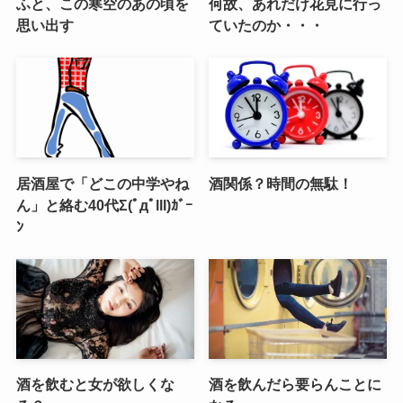
ふと、この寒空のあの頃を
何故、あれだけ花見に行っ
思い出す
ていたのか・・・
居酒屋で「どこの中学やね
酒関係？時間の無駄！
ん」と絡む40代Σ(ﾟдﾟlll)ｶﾞｰ
ﾝ
酒を飲むと女が欲しくな
酒を飲んだら要らんことに