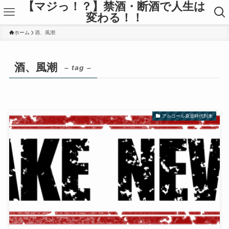
【マジっ！？】禁酒・断酒で人生は
変わる！！
ホーム
酒、風潮
酒、風潮
– tag –
アルコール衰退時代到来