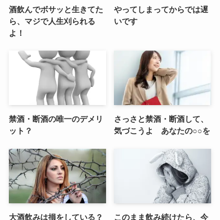
酒飲んでボサッと生きてた
やってしまってからでは遅
ら、マジで人生刈られる
いです
よ！
禁酒・断酒の唯一のデメリ
さっさと禁酒・断酒して、
ット？
気づこうよ あなたの○○を
大酒飲みは損をしている？
このまま飲み続けたら、今