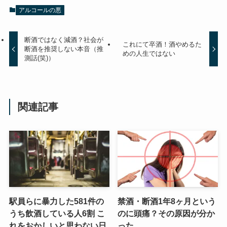
アルコールの悪
断酒ではなく減酒？社会が
これにて卒酒！酒やめるた
断酒を推奨しない本音（推
めの人生ではない
測話(笑)）
関連記事
駅員らに暴力した581件の
禁酒・断酒1年8ヶ月という
うち飲酒している人6割 こ
のに頭痛？その原因が分か
れをおかしいと思わない日
った