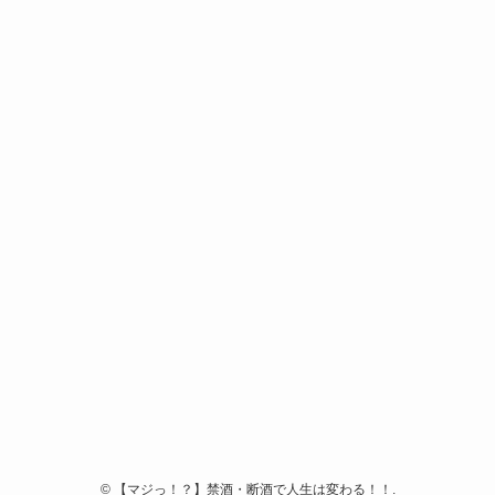
©
【マジっ！？】禁酒・断酒で人生は変わる！！.