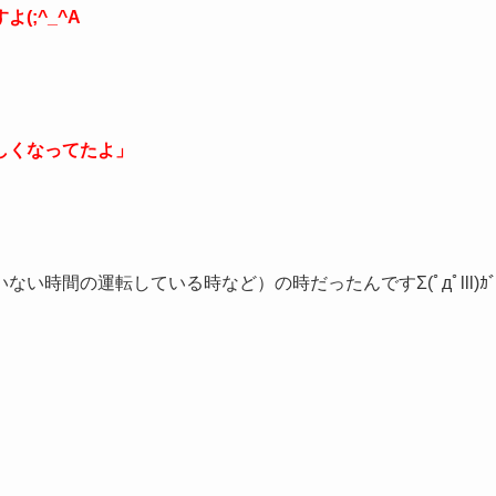
(;^_^A
しくなってたよ」
時間の運転している時など）の時だったんですΣ(ﾟдﾟlll)ｶ