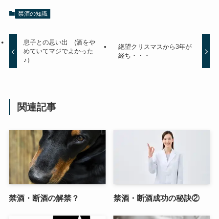
禁酒の知識
息子との思い出 (酒をや
絶望クリスマスから3年が
めていてマジでよかった
経ち・・・
♪）
関連記事
禁酒・断酒の解禁？
禁酒・断酒成功の秘訣②