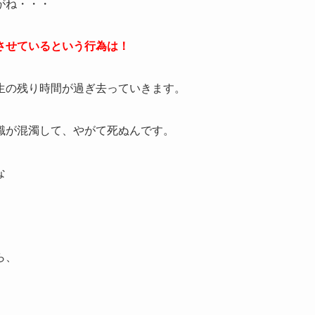
がね・・・
させているという行為は！
生の残り時間が過ぎ去っていきます。
識が混濁して、やがて死ぬんです。
な
ら、