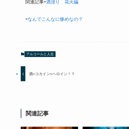
関連記事⇨
酒浸り 花火編
⇨
なんでこんなに惨めなの？
アルコールと人生
酒=コカイン=ヘロイン！？
関連記事