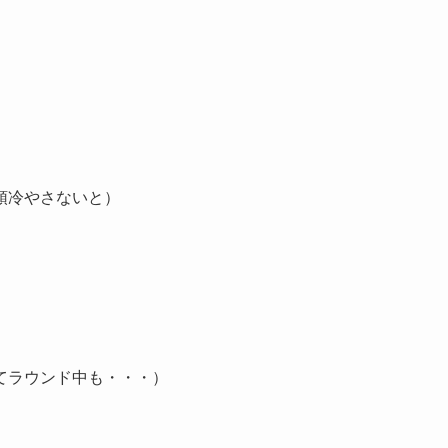
）
頭冷やさないと）
てラウンド中も・・・）