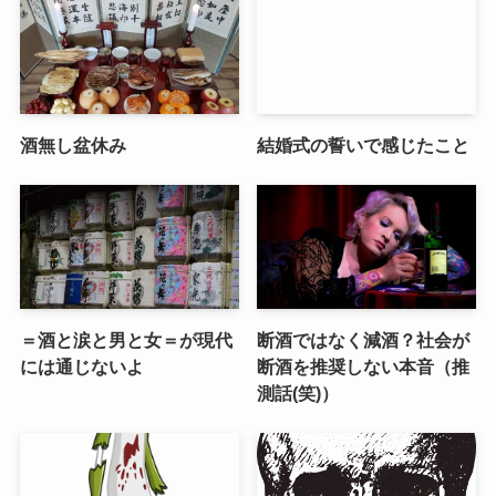
酒無し盆休み
結婚式の誓いで感じたこと
＝酒と涙と男と女＝が現代
断酒ではなく減酒？社会が
には通じないよ
断酒を推奨しない本音（推
測話(笑)）