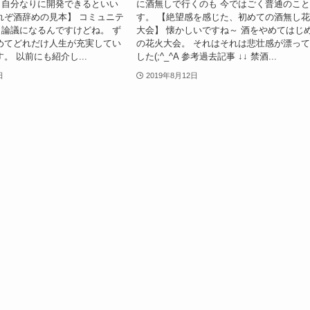
、自分なりに開発できるといい
に酒無しで行くのも 今ではごく普通のこ
れぞ酒辞めの見本】 コミュニテ
す。 【絶望感を感じた、初めての酒無し
論議になるんですけどね。 ず
大会】 懐かしいですね～ 酒をやめてはじ
めてどれだけ人生が充実してい
の花火大会。 それはそれは悲壮感が漂っ
。 以前にも紹介し...
した(;^_^A 参考過去記事 ↓↓ 禁酒...
日
2019年8月12日