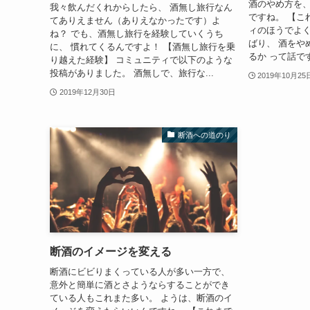
酒のやめ方を
我々飲んだくれからしたら、 酒無し旅行なん
ですね。 【こ
てありえません（ありえなかったです）よ
ィのほうでよく
ね？ でも、酒無し旅行を経験していくうち
ばり、 酒をや
に、 慣れてくるんですよ！ 【酒無し旅行を乗
るか って話です
り越えた経験】 コミュニティで以下のような
投稿がありました。 酒無しで、旅行な...
2019年10月25
2019年12月30日
断酒への道のり
断酒のイメージを変える
断酒にビビりまくっている人が多い一方で、
意外と簡単に酒とさようならすることができ
ている人もこれまた多い。 ようは、断酒のイ