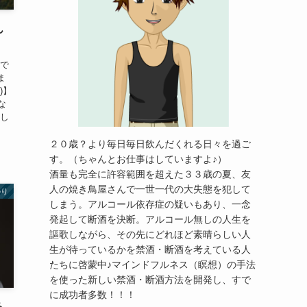
ん
夫で
ま
)】
な
まし
２０歳？より毎日毎日飲んだくれる日々を過ご
す。（ちゃんとお仕事はしていますよ♪）
酒量も完全に許容範囲を超えた３３歳の夏、友
人の焼き鳥屋さんで一世一代の大失態を犯して
のり
しまう。アルコール依存症の疑いもあり、一念
発起して断酒を決断。アルコール無しの人生を
謳歌しながら、その先にどれほど素晴らしい人
生が待っているかを禁酒・断酒を考えている人
たちに啓蒙中♪マインドフルネス（瞑想）の手法
を使った新しい禁酒・断酒方法を開発し、すで
に成功者多数！！！
る