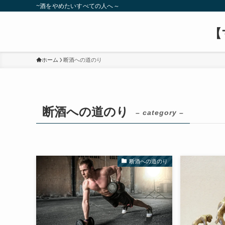
~酒をやめたいすべての人へ～
【
ホーム
断酒への道のり
断酒への道のり
– category –
断酒への道のり