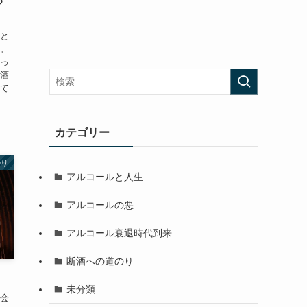
たと
ね。
貼っ
＝酒
って
カテゴリー
のり
アルコールと人生
アルコールの悪
アルコール衰退時代到来
断酒への道のり
未分類
大会