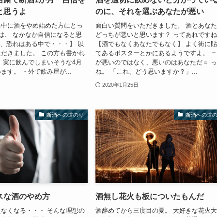
と思うよ
のに、それを選ぶあなたが悪い
粛中に酒をやめ始めた方にとっ
面白い質問をいただきました。 酒とあな
は、 なかなか自信になると思
どっちが悪いと思います？ ってあれです
安、恐れはある中で・・・】 以
【酒でもなくあなたでもなく】 よく街に
だきました。 この方も書かれ
てあるポスターとかにあるようですよ。 
 実に飲んでしまいそうな4月
が悪いのではなく、悪いのはあなただ＝ 
ます。 ・外で飲み屋が...
ね。 「これ、どう思いますか？」...
2020年1月25日
断酒への道のり
断酒への道
スな酒のやめ方
酒無し花火も板についたもんだ
なくなる・・・ そんな理想の
酒辞めてから三度目の夏。 大好きな花火