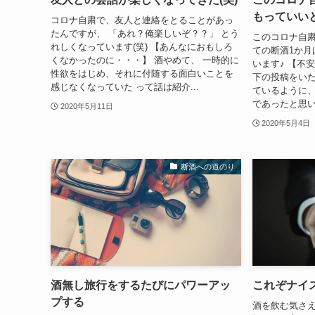
もっていい
コロナ自粛で、友人と連絡をとることがあっ
たんですが、 「あれ？俺楽しいぞ？？」 とう
このコロナ自
れしくなっています(笑) 【あんなにおもしろ
ての断酒1か月
くなかったのに・・・】 酒やめて、 一時的に
います♪ 【不
性欲をはじめ、それに付随する面白いことを
下の投稿をいた
感じなくなっていた って話は紹介...
ているように、
であったと思い
2020年5月11日
2020年5月4日
断酒への道のり
酒無し旅行をするたびにパワーアッ
これぞナイ
プする
酒を飲む気さえ