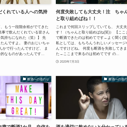
だくれている人への気持
何度失敗しても大丈夫！注 ちゃ
と取り組めばね！！
て、もう一段階余裕がでてきた
これまで何回スリップしていても、 大丈
法事で飲んだくれている皆さん
す！（ちゃんと取り組めばね(笑)） 【ここ
気持ちになれた（笑）】 先
で断酒できたのは初めてです←よく聞く(笑
たんですよ。 妻のおじいちゃ
私としては、もちろんうれしいメッセージ
んかで行ったんですけど、 ま
んですけどね。 何度も断酒を失敗してき
的なものがあったんです...
た→ここまで来るのは初めてです の...
2020年7月3日
断酒への道のり
断酒への道
自粛で断酒1か月 自信を
酒を適切に飲めないと分かってい