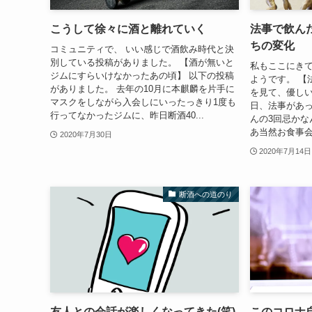
こうして徐々に酒と離れていく
法事で飲ん
ちの変化
コミュニティで、 いい感じで酒飲み時代と決
別している投稿がありました。 【酒が無いと
私もここにき
ジムにすらいけなかったあの頃】 以下の投稿
ようです。 【
がありました。 去年の10月に本麒麟を片手に
を見て、優しい
マスクをしながら入会しにいったっきり1度も
日、法事があっ
行ってなかったジムに、昨日断酒40...
んの3回忌かな
あ当然お食事会
2020年7月30日
2020年7月14日
断酒への道のり
友人との会話が楽しくなってきた(笑)
このコロナ