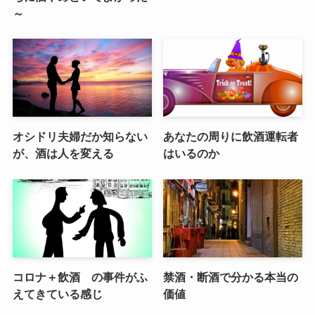
～
オシドリ夫婦だか知らない
あなたの周りに飲酒運転者
が、酒は人を変える
はいるのか
コロナ＋飲酒 の事件がふ
禁酒・断酒で分かる本当の
えてきている感じ
価値