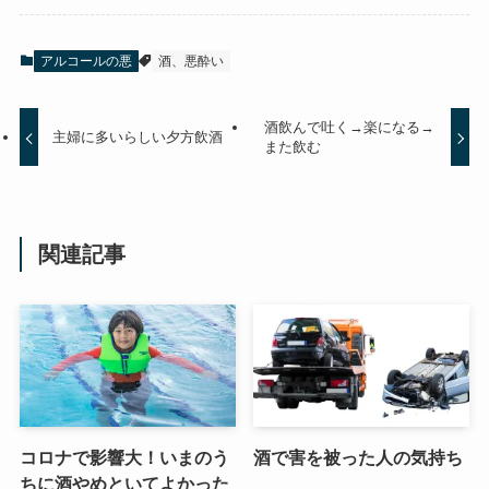
アルコールの悪
酒、悪酔い
酒飲んで吐く→楽になる→
主婦に多いらしい夕方飲酒
また飲む
関連記事
コロナで影響大！いまのう
酒で害を被った人の気持ち
ちに酒やめといてよかった