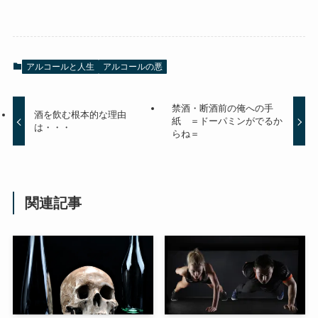
アルコールと人生
アルコールの悪
禁酒・断酒前の俺への手
酒を飲む根本的な理由
紙 ＝ドーパミンがでるか
は・・・
らね＝
関連記事