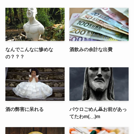
なんでこんなに惨めな
酒飲みの余計な出費
の？？？
酒の弊害に呆れる
パウロごめん🙇お前があっ
てたわm(._.)m