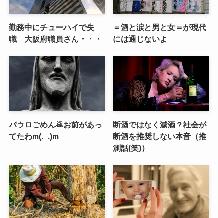
勤務中にチューハイで失
＝酒と涙と男と女＝が現代
職 大阪府職員さん・・・
には通じないよ
パウロごめん🙇お前があっ
断酒ではなく減酒？社会が
てたわm(._.)m
断酒を推奨しない本音（推
測話(笑)）