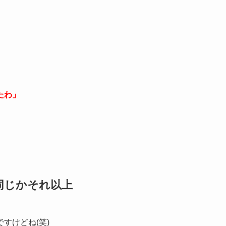
たわ」
同じかそれ以上
すけどね(笑)