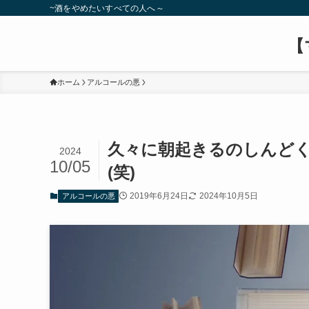
~酒をやめたいすべての人へ～
【
ホーム
アルコールの悪
久々に朝起きるのしんど
2024
10/05
(笑)
2019年6月24日
2024年10月5日
アルコールの悪