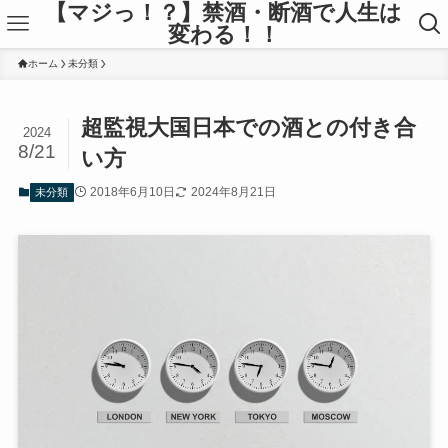
【マジっ！？】禁酒・断酒で人生は
変わる！！
ホーム
未分類
超監視大国日本での酒との付き合
2024
8/21
い方
2018年6月10日
2024年8月21日
未分類