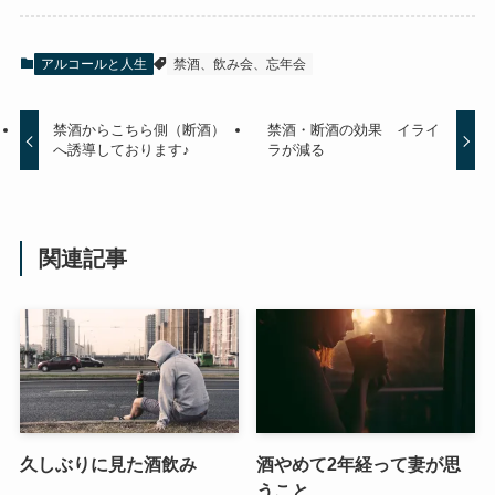
アルコールと人生
禁酒、飲み会、忘年会
禁酒からこちら側（断酒）
禁酒・断酒の効果 イライ
へ誘導しております♪
ラが減る
関連記事
久しぶりに見た酒飲み
酒やめて2年経って妻が思
うこと