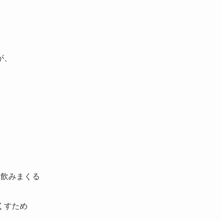
が、
と飲みまくる
くすため