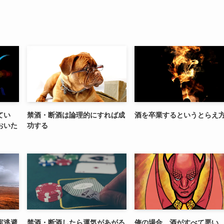
てい
禁酒・断酒は論理的にすれば成
酒を卒業するというとらえ
おいた
功する
実逃避
禁酒・断酒したら運気があがる
俺の場合、酒がすべて悪い