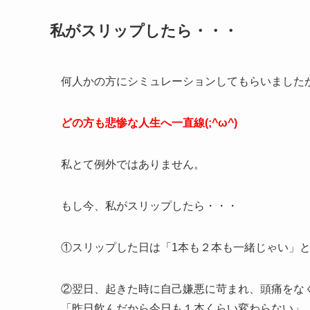
私がスリップしたら・・・
何人かの方にシミュレーションしてもらいました
どの方も悲惨な人生へ一直線(;^ω^)
私とて例外ではありません。
もし今、私がスリップしたら・・・
①スリップした日は「1本も２本も一緒じゃい」
②翌日、起きた時に自己嫌悪に苛まれ、頭痛をな
「昨日飲んだから今日も１本くらい変わらない」