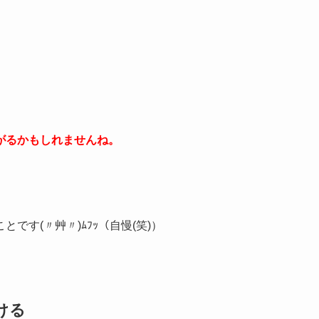
がるかもしれませんね。
す(〃艸〃)ﾑﾌｯ（自慢(笑)）
ける