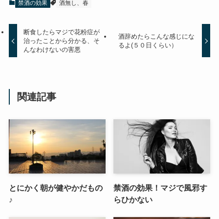
禁酒の効果
酒無し、春
断食したらマジで花粉症が
酒辞めたらこんな感じにな
治ったことから分かる、そ
るよ(５０日くらい）
んなわけないの害悪
関連記事
とにかく朝が健やかだもの
禁酒の効果！マジで風邪す
♪
らひかない