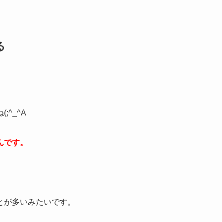
る
^_^A
んです。
とが多いみたいです。