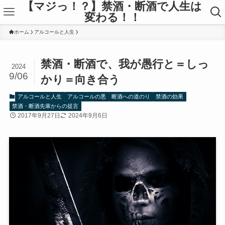
【マジっ！？】禁酒・断酒で人生は
変わる！！
ホーム
アルコールと人生
禁酒・断酒で、我が愚行と＝しっ
2024
9/06
かり＝向き合う
アルコールと人生
アルコールの悪
断酒への道のり
禁酒の効果
禁酒・断酒先輩からの提言
2017年9月27日
2024年9月6日