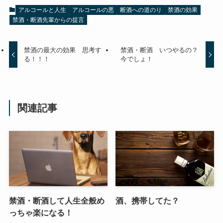
アルコールと人生
アルコールの悪
断酒への道のり
禁酒の効果
禁酒・断酒先輩からの提言
禁酒の最大の効果 思考す
禁酒・断酒 いつやるの？
る！！！
今でしょ！
関連記事
禁酒・断酒して人生全般め
酒、携帯してた？
っちゃ楽になる！