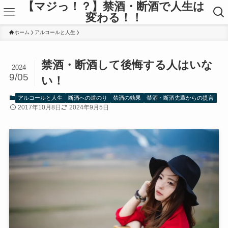
【マジっ！？】禁酒・断酒で人生は
変わる！！
ホーム
アルコールと人生
禁酒・断酒して後悔する人はいな
2024
9/05
い！
アルコールと人生
断酒への道のり
禁酒の効果
禁酒・断酒先輩からの提言
2017年10月8日
2024年9月5日