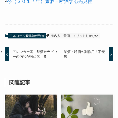
⇨
今（２０１７年）禁酒・断酒する先見性
アルコール衰退時代到来
有名人、禁酒、メリットしかない
アレンカー著 禁酒セラピ
禁酒・断酒の副作用？不安
ーの内容が腑に落ちる
感
関連記事