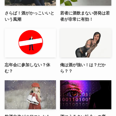
さらば！酒がかっこいいと
若者に酒飲まない啓発は若
いう風潮
者が非常に有効！
忘年会に参加しない？休
俺は酒が強い！は？だか
む？
ら？？