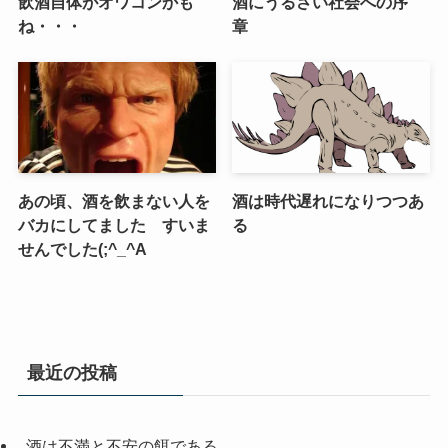
飲酒自体がオワコンかも
酒にうるさい社会への序
ね・・・
章
あの頃、酒を飲まない人を
酒は時代遅れになりつつあ
バカにしてました すいま
る
せんでした(;^_^A
最近の投稿
酒は不満と不安の餌である