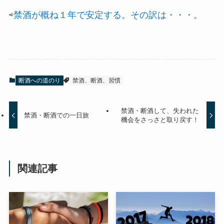
⇨
禁酒が概ね１年で安定する。その訳は・・・。
断酒への道のり
禁酒、断酒、習慣
禁酒・断酒して、失われた
禁酒・断酒での一日旅
機会をさっさと取り戻す！
関連記事