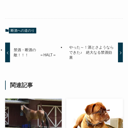
断酒への道のり
やった～！酒とさようなら
禁酒・断酒の
できた♪ 絶大なる禁酒効
敵！！！ ＝HALT＝
果
関連記事